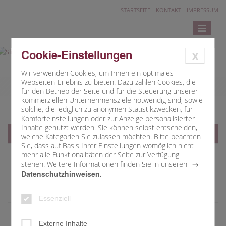
STARTSEITE
KONTAKT
IMPRESSUM
Toggle
navigatio
Cookie-Einstellungen
x
Wir verwenden Cookies, um Ihnen ein optimales
Webseiten-Erlebnis zu bieten. Dazu zählen Cookies, die
für den Betrieb der Seite und für die Steuerung unserer
kommerziellen Unternehmensziele notwendig sind, sowie
solche, die lediglich zu anonymen Statistikzwecken, für
Pfarrbüro
Komforteinstellungen oder zur Anzeige personalisierter
Inhalte genutzt werden. Sie können selbst entscheiden,
Seelsorgebereich
welche Kategorien Sie zulassen möchten. Bitte beachten
Sie, dass auf Basis Ihrer Einstellungen womöglich nicht
Kontaktpersonen
mehr alle Funktionalitäten der Seite zur Verfügung
stehen. Weitere Informationen finden Sie in unseren
Sitemap
Datenschutzhinweisen.
Datenschutz
Essenziell
Impressum
Externe Inhalte